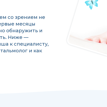
?
м со зрением не
ервые месяцы
но обнаружить и
ть. Ниже —
ыша к специалисту,
тальмолог и как