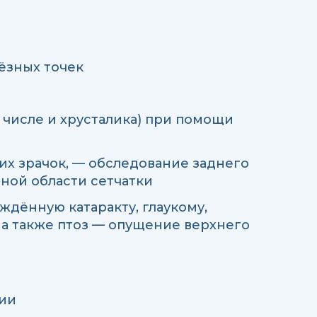
ёзных точек
м числе и хрусталика) при помощи
х зрачок, — обследование заднего
ьной области сетчатки
ждённую катаракту, глаукому,
 а также птоз — опущение верхнего
ии