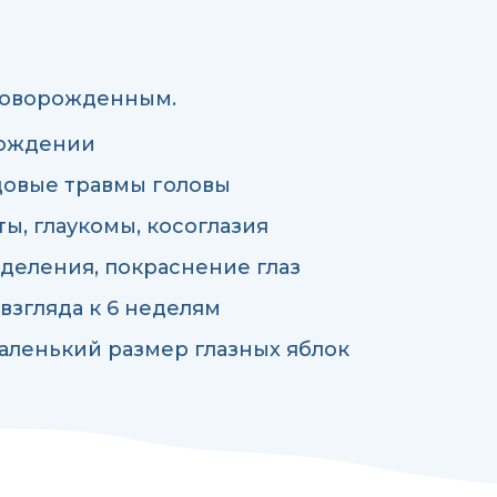
новорожденным.
рождении
довые травмы головы
ы, глаукомы, косоглазия
деления, покраснение глаз
взгляда к 6 неделям
аленький размер глазных яблок