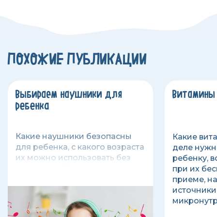
ПОХОЖИЕ ПУБЛИКАЦИИ
Выбираем наушники для
Витамины
ребенка
Какие наушники безопасны
Какие вит
для ребенка, с какого возраста
деле нужн
их можно использовать без
ребенку, 
последствий, правила и режим
при их бе
использования детских
приеме, н
наушников.
источники
микронутр