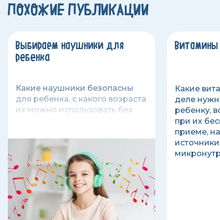
ПОХОЖИЕ ПУБЛИКАЦИИ
Выбираем наушники для
Витамины
ребенка
Какие наушники безопасны
Какие вит
для ребенка, с какого возраста
деле нужн
их можно использовать без
ребенку, 
последствий, правила и режим
при их бе
использования детских
приеме, н
наушников.
источники
микронутр