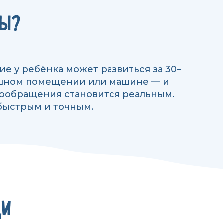
ДЫ?
ие у ребёнка может развиться за 30–
душном помещении или машине — и
овообращения становится реальным.
быстрым и точным.
ЩИ