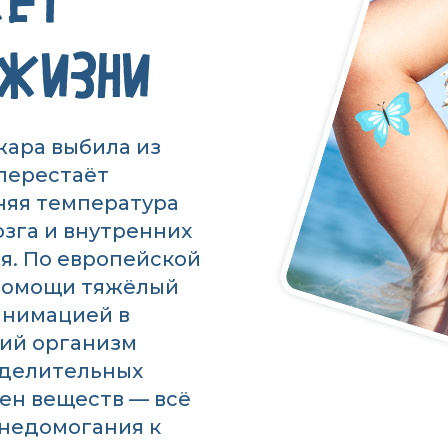
ЖЕТ
 ЖИЗНИ
«жара выбила из
 перестаёт
няя температура
озга и внутренних
я. По европейской
 помощи тяжёлый
анимацией в
кий организм
тделительных
мен веществ — всё
 недомогания к