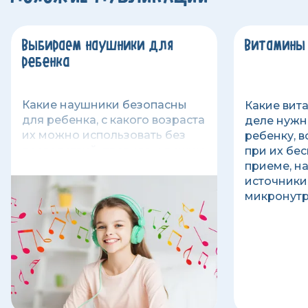
Выбираем наушники для
Витамины
ребенка
Какие наушники безопасны
Какие вит
для ребенка, с какого возраста
деле нужн
их можно использовать без
ребенку, 
последствий, правила и режим
при их бе
использования детских
приеме, н
наушников.
источники
микронутр