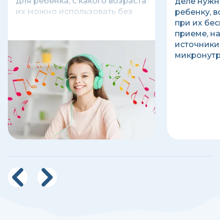
для ребенка, с какого возраста
деле нужн
их можно использовать без
ребенку, 
последствий, правила и режим
при их бе
использования детских
приеме, н
наушников.
источники
микронутр